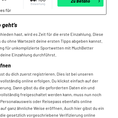
Zu Betano
Bewertung
es für
ore-
 geht‘s
eden hast, wird es Zeit für die erste Einzahlung. Diese
s du ohne Wartezeit deine ersten Tipps abgeben kannst.
ung für unkomplizierte Sportwetten mit MuchBetter
 deine Einzahlung durchführst.
ffnen
t du dich zuerst registrieren. Dies ist bei unseren
llständig online erfolgen. Du klickst einfach auf der
ierung. Dann gibst du die geforderten Daten ein und
vollständig freigeschaltet werden kann, muss nun noch
ls Personalausweis oder Reisepass ebenfalls online
uf ganz ähnliche Weise eröffnen. Auch hier gibst du ein
die gesetzlich vorgeschriebene Verifizierung online