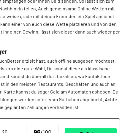
n empfangen oder ihnen Geld senden. So lässt sich zum
 Nachhinein teilen. Auch gemeinsame Online Wetten mit
ielweise grade mit deinen Freunden ein Spiel ansiehst
 kann einer von euch diese Wette platzieren und von den
t ihr einen Gewinn, lässt sich dieser dann auch wieder per
ger
uchBetter erzielt hast, auch offline ausgeben möchtest,
isters eine gute Wahl. Du kannst diese als klassische
amit kannst du überall dort bezahlen, wo kontaktlose
ist in den meisten Restaurants, Geschäften und auch an
ter-Karte kannst du sogar Geld am Automaten abheben. Es
 Zahlungen werden sofort vom Guthaben abgebucht. Achte
ie geplanten Zahlungen vorhanden ist.
96
/100
+ 20