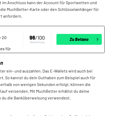
rt im Anschluss kann der Account für Sportwetten und
die MuchBetter-Karte oder den Schlüsselanhänger für
t anfordern.
96
/100
+ 20
Zu Betano
Bewertung
es für
ore-
en
er ein- und auszahlen. Das E-Wallets wird auch bei
rt. So kannst du dein Guthaben zum Beispiel auch für
nnerhalb von wenigen Sekunden erfolgt, können die
Kauf versenden. Mit MuchBetter erhältst du deine
enn du die Banküberweisung verwendest.