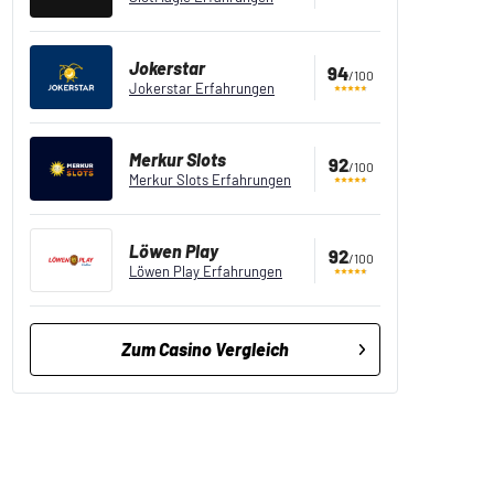
AGB gelten
Jokerstar
94
/100
Zum Sportwetten Bonusvergleich
Jokerstar Erfahrungen
Merkur Slots
92
/100
Merkur Slots Erfahrungen
Löwen Play
92
/100
Löwen Play Erfahrungen
Zum Casino Vergleich
Betano Bonus
9.6
/10
400% bis zu 80€
AGB gelten