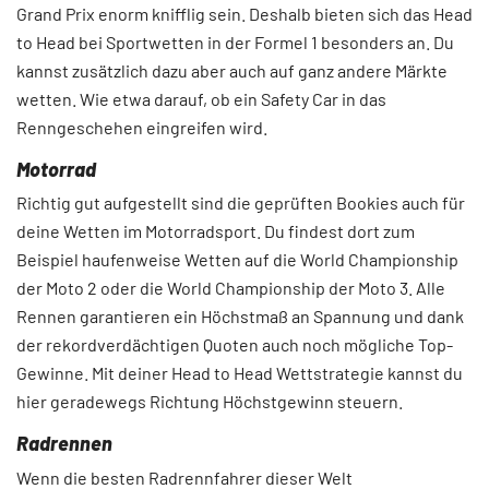
Grand Prix enorm knifflig sein. Deshalb bieten sich das Head
to Head bei Sportwetten in der Formel 1 besonders an. Du
kannst zusätzlich dazu aber auch auf ganz andere Märkte
wetten. Wie etwa darauf, ob ein Safety Car in das
Renngeschehen eingreifen wird.
Motorrad
Richtig gut aufgestellt sind die geprüften Bookies auch für
deine Wetten im Motorradsport. Du findest dort zum
Beispiel haufenweise Wetten auf die World Championship
der Moto 2 oder die World Championship der Moto 3. Alle
Rennen garantieren ein Höchstmaß an Spannung und dank
der rekordverdächtigen Quoten auch noch mögliche Top-
Gewinne. Mit deiner Head to Head Wettstrategie kannst du
hier geradewegs Richtung Höchstgewinn steuern.
Radrennen
Wenn die besten Radrennfahrer dieser Welt