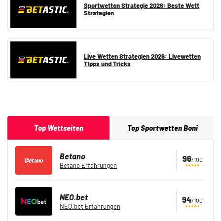
Sportwetten Strategie 2026: Beste Wett
Strategien
Live Wetten Strategien 2026: Livewetten
Tipps und Tricks
Top Wettseiten
Top Sportwetten Boni
Betano
96
/100
Betano Erfahrungen
NEO.bet
94
/100
NEO.bet Erfahrungen