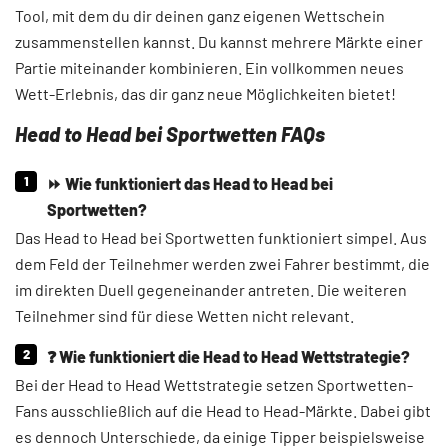
Tool, mit dem du dir deinen ganz eigenen Wettschein
zusammenstellen kannst. Du kannst mehrere Märkte einer
Partie miteinander kombinieren. Ein vollkommen neues
Wett-Erlebnis, das dir ganz neue Möglichkeiten bietet!
Head to Head bei Sportwetten FAQs
⏩ Wie funktioniert das Head to Head bei
Sportwetten?
Das Head to Head bei Sportwetten funktioniert simpel. Aus
dem Feld der Teilnehmer werden zwei Fahrer bestimmt, die
im direkten Duell gegeneinander antreten. Die weiteren
Teilnehmer sind für diese Wetten nicht relevant.
❓ Wie funktioniert die Head to Head Wettstrategie?
Bei der Head to Head Wettstrategie setzen Sportwetten-
Fans ausschließlich auf die Head to Head-Märkte. Dabei gibt
es dennoch Unterschiede, da einige Tipper beispielsweise