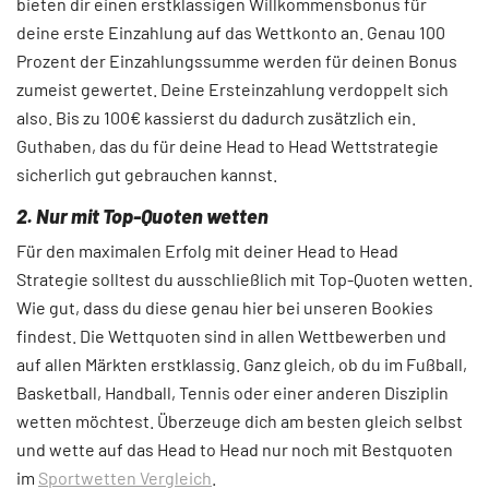
bieten dir einen erstklassigen Willkommensbonus für
deine erste Einzahlung auf das Wettkonto an. Genau 100
Prozent der Einzahlungssumme werden für deinen Bonus
zumeist gewertet. Deine Ersteinzahlung verdoppelt sich
also. Bis zu 100€ kassierst du dadurch zusätzlich ein.
Guthaben, das du für deine Head to Head Wettstrategie
sicherlich gut gebrauchen kannst.
2. Nur mit Top-Quoten wetten
Für den maximalen Erfolg mit deiner Head to Head
Strategie solltest du ausschließlich mit Top-Quoten wetten.
Wie gut, dass du diese genau hier bei unseren Bookies
findest. Die Wettquoten sind in allen Wettbewerben und
auf allen Märkten erstklassig. Ganz gleich, ob du im Fußball,
Basketball, Handball, Tennis oder einer anderen Disziplin
wetten möchtest. Überzeuge dich am besten gleich selbst
und wette auf das Head to Head nur noch mit Bestquoten
im
Sportwetten Vergleich
.