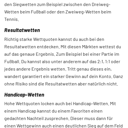
den Siegwetten zum Beispiel zwischen den Dreiweg-
Wetten beim Fußball oder den Zweiweg-Wetten beim
Tennis.
Resultatwetten
Richtig starke Wettquoten kannst du auch bei den
Resultatwetten entdecken. Mit diesen Märkten wettest du
auf das genaue Ergebnis. Zum Beispiel bei einer Partie im
Fußball. Du kannst also unter anderem auf das 2:1, 1:1 oder
jedes andere Ergebnis wetten. Tritt genau dieses ein,
wandert garantiert ein starker Gewinn auf dein Konto. Ganz
ohne Risiko sind die Resultatwetten aber natürlich nicht.
Handicap-Wetten
Hohe Wettquoten locken auch bei Handicap-Wetten. Mit
einem Handicap kannst du einem Favoriten einen
gedachten Nachteil zusprechen. Dieser muss dann für
einen Wettgewinn auch einen deutlichen Sieg auf dem Feld