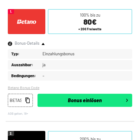
1.
100% bis zu
80€
+ 20€ Freiwette
Bonus-Details
Typ:
Einzahlungsbonus
Auszahlbar:
ja
Bedingungen:
–
Betano Bonus Code
Bonus einlösen
AGB gelten, 18+
2.
200% bis zu