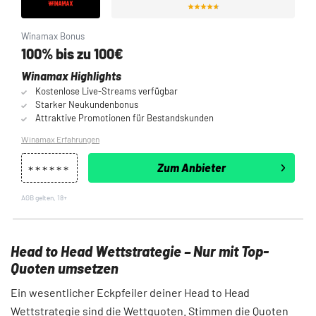
Winamax Bonus
100% bis zu 100€
Winamax Highlights
Kostenlose Live-Streams verfügbar
Starker Neukundenbonus
Attraktive Promotionen für Bestandskunden
Winamax Erfahrungen
Zum Anbieter
AGB gelten, 18+
Head to Head Wettstrategie – Nur mit Top-
Quoten umsetzen
Ein wesentlicher Eckpfeiler deiner Head to Head
Wettstrategie sind die Wettquoten. Stimmen die Quoten