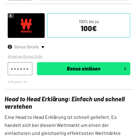
3.
100% bis zu
100€
Bonus-Details
Winamax Bonus Code
Bonus einlösen
AGB gelten, 18+
Head to Head Erklärung: Einfach und schnell
verstehen
Eine Head to Head Erklärung ist schnell geliefert. Es
handelt sich bei diesem Wettmarkt um einen der
einfachsten und gleichzeitig effektivsten Wettmärkte