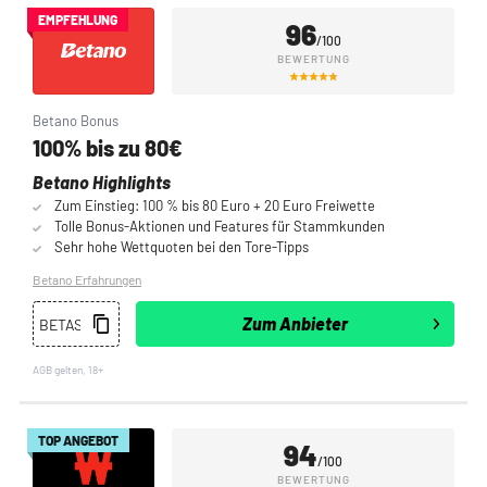
EMPFEHLUNG
96
/100
BEWERTUNG
Betano Bonus
100% bis zu 80€
Betano Highlights
Zum Einstieg: 100 % bis 80 Euro + 20 Euro Freiwette
Tolle Bonus-Aktionen und Features für Stammkunden
Sehr hohe Wettquoten bei den Tore-Tipps
Betano Erfahrungen
Zum Anbieter
AGB gelten, 18+
TOP ANGEBOT
94
/100
BEWERTUNG