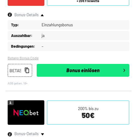
+ 20€ Freiwette
Bonus-Details
Typ:
Einzahlungsbonus
Auszahlbar:
ja
Bedingungen:
–
Betano Bonus Code
Bonus einlösen
AGB gelten, 18+
2.
200% bis zu
50€
Bonus-Details