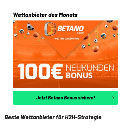
Die beste Wahl für deine Head to Head Wettstrategie ist ein
geprüfter Buchmacher mit Bonus. Warum? Ganz einfach! So
Wettanbieter des Monats
kannst du dir zum Start einen Bonus von zumeist bis zu
100€ schnappen. Zusätzlich dazu bieten dir die Bookies ein
herausragend gutes Wettangebot mit erstklassigen
Quoten, einen lückenlosen Kundensupport und die
sichersten Wetten in ganz Deutschland.
Jetzt Betano Bonus sichern!
Beste Wettanbieter für H2H-Strategie