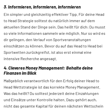
3. Informieren, informieren, informieren
Ein simpler und gleichzeitig effektiver Tipp. Für deine Head
to Head Strategie solltest du natürlich immer auf dem
aktuellen Stand der Dinge sein. Das heißt für dich: Du musst
so viele Informationen sammeln wie möglich. Nur so wird es
dir gelingen, den Verlauf von Sportveranstaltungen
einschätzen zu können. Bevor du auf das Head to Head bei
Sportwetten zurückgreifst, ist also erst einmal eine
intensive Recherche angesagt.
4. Cleveres Money Management: Behalte deine
Finanzen im Blick
Maßgeblich verantwortlich für den Erfolg deiner Head to
Head Wettstrategie ist das korrekte Money Management.
Was das heißt? Du solltest jederzeit deine Einzahlungen
und Einsätze unter Kontrolle halten. Dazu gehört auch,
nicht das gesamte Kapital für deinen nächsten Wettschein