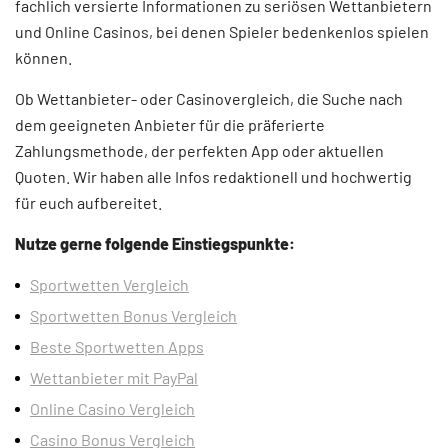
fachlich versierte Informationen zu seriösen Wettanbietern
und Online Casinos, bei denen Spieler bedenkenlos spielen
können.
Ob Wettanbieter- oder Casinovergleich, die Suche nach
dem geeigneten Anbieter für die präferierte
Zahlungsmethode, der perfekten App oder aktuellen
Quoten. Wir haben alle Infos redaktionell und hochwertig
für euch aufbereitet.
Nutze gerne folgende Einstiegspunkte:
Sportwetten Vergleich
Sportwetten Bonus Vergleich
Beste Sportwetten Apps
Wettanbieter mit PayPal
Online Casino Vergleich
Casino Bonus Vergleich