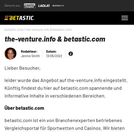
Bekannt aus:
betastic.com
/
the-venture.info & betastic.com
the-venture.info & betastic.com
Redakteur:
Datum:
Jennie Smith
13/05/2022
Lieber Besucher,
leider wurde das Angebot auf the-venture.info eingestellt.
Künftig findest du hier auf betastic.com spannende und
informative Inhalte in verschiedenen Bereichen.
Über betastic.com
betastic.com ist ein von Branchenexperten betriebenes
Vergleichsportal für Sportwetten und Casinos. Wir bieten