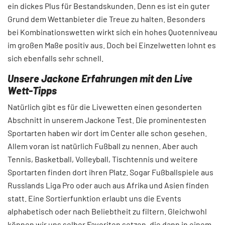
ein dickes Plus für Bestandskunden. Denn es ist ein guter
Grund dem Wettanbieter die Treue zu halten. Besonders
bei Kombinationswetten wirkt sich ein hohes Quotenniveau
im großen Maße positiv aus. Doch bei Einzelwetten lohnt es
sich ebenfalls sehr schnell.
Unsere Jackone Erfahrungen mit den Live
Wett-Tipps
Natürlich gibt es für die Livewetten einen gesonderten
Abschnitt in unserem Jackone Test. Die prominentesten
Sportarten haben wir dort im Center alle schon gesehen.
Allem voran ist natürlich Fußball zu nennen. Aber auch
Tennis, Basketball, Volleyball, Tischtennis und weitere
Sportarten finden dort ihren Platz. Sogar Fußballspiele aus
Russlands Liga Pro oder auch aus Afrika und Asien finden
statt. Eine Sortierfunktion erlaubt uns die Events
alphabetisch oder nach Beliebtheit zu filtern. Gleichwohl
können wir uns selber Favoriten setzen, die dann in einem