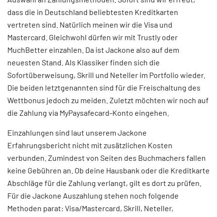
dass die in Deutschland beliebtesten Kreditkarten
vertreten sind. Natürlich meinen wir die Visa und
Mastercard. Gleichwohl dürfen wir mit Trustly oder
MuchBetter einzahlen. Da ist Jackone also auf dem
neuesten Stand. Als Klassiker finden sich die
Sofortüberweisung, Skrill und Neteller im Portfolio wieder.
Die beiden letztgenannten sind für die Freischaltung des
Wettbonus jedoch zu meiden. Zuletzt möchten wir noch auf
die Zahlung via MyPaysafecard-Konto eingehen.
Einzahlungen sind laut unserem Jackone
Erfahrungsbericht nicht mit zusätzlichen Kosten
verbunden. Zumindest von Seiten des Buchmachers fallen
keine Gebühren an. Ob deine Hausbank oder die Kreditkarte
Abschläge für die Zahlung verlangt, gilt es dort zu prüfen.
Für die Jackone Auszahlung stehen noch folgende
Methoden parat: Visa/Mastercard, Skrill, Neteller,