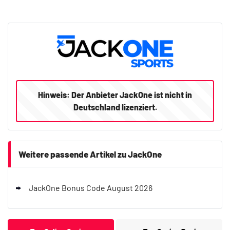
Hinweis: Der Anbieter JackOne ist nicht in
Deutschland lizenziert.
Weitere passende Artikel zu JackOne
JackOne Bonus Code August 2026