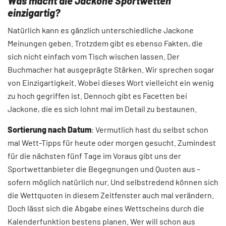
Was macht die Jackone Sportwetten
einzigartig?
Natürlich kann es gänzlich unterschiedliche Jackone
Meinungen geben. Trotzdem gibt es ebenso Fakten, die
sich nicht einfach vom Tisch wischen lassen. Der
Buchmacher hat ausgeprägte Stärken. Wir sprechen sogar
von Einzigartigkeit. Wobei dieses Wort vielleicht ein wenig
zu hoch gegriffen ist. Dennoch gibt es Facetten bei
Jackone, die es sich lohnt mal im Detail zu bestaunen.
Sortierung nach Datum
: Vermutlich hast du selbst schon
mal Wett-Tipps für heute oder morgen gesucht. Zumindest
für die nächsten fünf Tage im Voraus gibt uns der
Sportwettanbieter die Begegnungen und Quoten aus –
sofern möglich natürlich nur. Und selbstredend können sich
die Wettquoten in diesem Zeitfenster auch mal verändern.
Doch lässt sich die Abgabe eines Wettscheins durch die
Kalenderfunktion bestens planen. Wer will schon aus