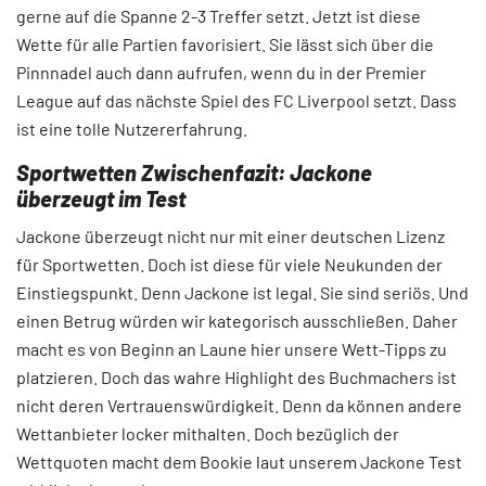
gerne auf die Spanne 2-3 Treffer setzt. Jetzt ist diese
Wette für alle Partien favorisiert. Sie lässt sich über die
Pinnnadel auch dann aufrufen, wenn du in der Premier
League auf das nächste Spiel des FC Liverpool setzt. Dass
ist eine tolle Nutzererfahrung.
Sportwetten Zwischenfazit: Jackone
überzeugt im Test
Jackone überzeugt nicht nur mit einer deutschen Lizenz
für Sportwetten. Doch ist diese für viele Neukunden der
Einstiegspunkt. Denn Jackone ist legal. Sie sind seriös. Und
einen Betrug würden wir kategorisch ausschließen. Daher
macht es von Beginn an Laune hier unsere Wett-Tipps zu
platzieren. Doch das wahre Highlight des Buchmachers ist
nicht deren Vertrauenswürdigkeit. Denn da können andere
Wettanbieter locker mithalten. Doch bezüglich der
Wettquoten macht dem Bookie laut unserem Jackone Test