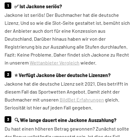
✅ Ist Jackone seriös?
Jackone ist seriös! Der Buchmacher hat die deutsche
Lizenz. Und so wie die Slot-Seite gestaltet ist, bemüht sich
der Anbieter auch dort für eine Konzession aus
Deutschland. Darüber hinaus haben wir von der
Registrierung bis zur Auszahlung alle Stufen durchlaufen.
Fazit: Keine Probleme. Daher findet sich Jackone zu Recht
in unserem
Wettanbieter Vergleich
wieder.
⭐ Verfügt Jackone über deutsche Lizenzen?
Jackone hat die deutsche Lizenz seit 2021. Dies betrifft in
diesem Fall das Sportwetten Angebot. Damit zieht der
Buchmacher mit unseren
BildBet Erfahrungen
gleich.
Seriosität ist hier auf jeden Fall gegeben.
🔍 Wie lange dauert eine Jackone Auszahlung?
Du hast einen höheren Betrag gewonnen? Zunächst sollte
der Bonus vollständig umgesetzt sein. Ist dies der Fall,