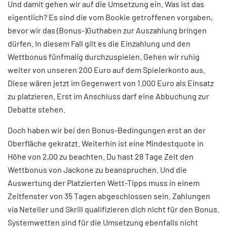
Und damit gehen wir auf die Umsetzung ein. Was ist das
eigentlich? Es sind die vom Bookie getroffenen vorgaben,
bevor wir das (Bonus-)Guthaben zur Auszahlung bringen
dürfen. In diesem Fall gilt es die Einzahlung und den
Wettbonus fünfmalig durchzuspielen. Gehen wir ruhig
weiter von unseren 200 Euro auf dem Spielerkonto aus.
Diese wären jetzt im Gegenwert von 1.000 Euro als Einsatz
zu platzieren. Erst im Anschluss darf eine Abbuchung zur
Debatte stehen.
Doch haben wir bei den Bonus-Bedingungen erst an der
Oberfläche gekratzt. Weiterhin ist eine Mindestquote in
Höhe von 2,00 zu beachten. Du hast 28 Tage Zeit den
Wettbonus von Jackone zu beanspruchen. Und die
Auswertung der Platzierten Wett-Tipps muss in einem
Zeitfenster von 35 Tagen abgeschlossen sein. Zahlungen
via Neteller und Skrill qualifizieren dich nicht für den Bonus.
Systemwetten sind für die Umsetzung ebenfalls nicht