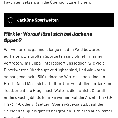
Favoriten setzen, um die Übersicht zu erhöhen.
JackOne Sportwetten
Märkte: Worauf lässt sich bei Jackone
tippen?
Wir wollen uns gar nicht lange mit den Wettbewerben
aufhalten. Die großen Sportarten sind ohnehin immer
vertreten. Im Fußball interessiert uns jedoch, wie viele
Einzelwetten überhaupt verfügbar sind. Und wir waren
selbst geschockt. 500+ einzelne Wettoptionen sind ein
Brett. Damit lässt sich arbeiten. Und wir stellen im Jackone
Testbericht die Frage nach Wetten, die es nicht überall
anders auch gibt. So können wir hier auf die Anzahl Tore (0-
1, 2-3, 4-6 oder 7+) setzen. Spieler-Specials z.B. auf den
Spieler des Spiels gibt es bei großen Turnieren auch immer
mal wieder.