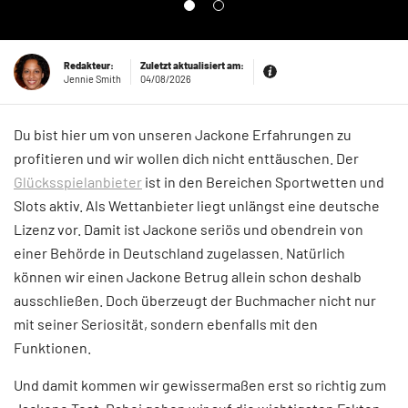
Redakteur:
Zuletzt aktualisiert am:
Jennie Smith
04/08/2026
Thema:
Erfahrungsbericht
Du bist hier um von unseren Jackone Erfahrungen zu
profitieren und wir wollen dich nicht enttäuschen. Der
Glücksspielanbieter
ist in den Bereichen Sportwetten und
Slots aktiv. Als Wettanbieter liegt unlängst eine deutsche
Lizenz vor. Damit ist Jackone seriös und obendrein von
einer Behörde in Deutschland zugelassen. Natürlich
können wir einen Jackone Betrug allein schon deshalb
ausschließen. Doch überzeugt der Buchmacher nicht nur
mit seiner Seriosität, sondern ebenfalls mit den
Funktionen.
Und damit kommen wir gewissermaßen erst so richtig zum