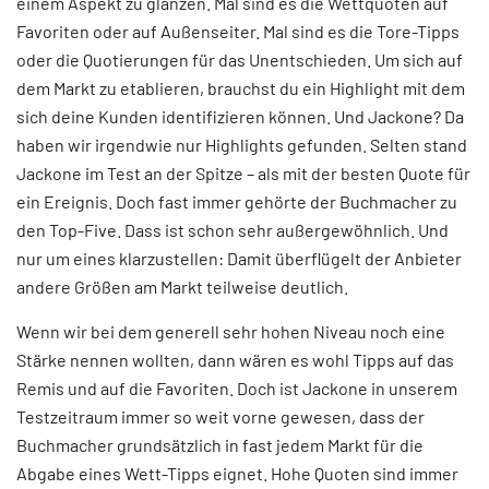
einem Aspekt zu glänzen. Mal sind es die Wettquoten auf
Favoriten oder auf Außenseiter. Mal sind es die Tore-Tipps
oder die Quotierungen für das Unentschieden. Um sich auf
dem Markt zu etablieren, brauchst du ein Highlight mit dem
sich deine Kunden identifizieren können. Und Jackone? Da
haben wir irgendwie nur Highlights gefunden. Selten stand
Jackone im Test an der Spitze – als mit der besten Quote für
ein Ereignis. Doch fast immer gehörte der Buchmacher zu
den Top-Five. Dass ist schon sehr außergewöhnlich. Und
nur um eines klarzustellen: Damit überflügelt der Anbieter
andere Größen am Markt teilweise deutlich.
Wenn wir bei dem generell sehr hohen Niveau noch eine
Stärke nennen wollten, dann wären es wohl Tipps auf das
Remis und auf die Favoriten. Doch ist Jackone in unserem
Testzeitraum immer so weit vorne gewesen, dass der
Buchmacher grundsätzlich in fast jedem Markt für die
Abgabe eines Wett-Tipps eignet. Hohe Quoten sind immer