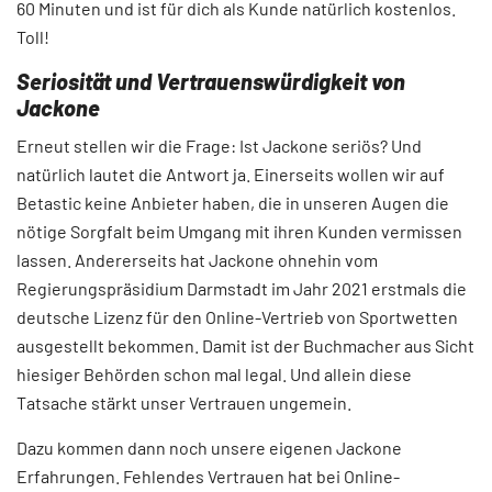
60 Minuten und ist für dich als Kunde natürlich kostenlos.
Toll!
Seriosität und Vertrauenswürdigkeit von
Jackone
Erneut stellen wir die Frage: Ist Jackone seriös? Und
natürlich lautet die Antwort ja. Einerseits wollen wir auf
Betastic keine Anbieter haben, die in unseren Augen die
nötige Sorgfalt beim Umgang mit ihren Kunden vermissen
lassen. Andererseits hat Jackone ohnehin vom
Regierungspräsidium Darmstadt im Jahr 2021 erstmals die
deutsche Lizenz für den Online-Vertrieb von Sportwetten
ausgestellt bekommen. Damit ist der Buchmacher aus Sicht
hiesiger Behörden schon mal legal. Und allein diese
Tatsache stärkt unser Vertrauen ungemein.
Dazu kommen dann noch unsere eigenen Jackone
Erfahrungen. Fehlendes Vertrauen hat bei Online-