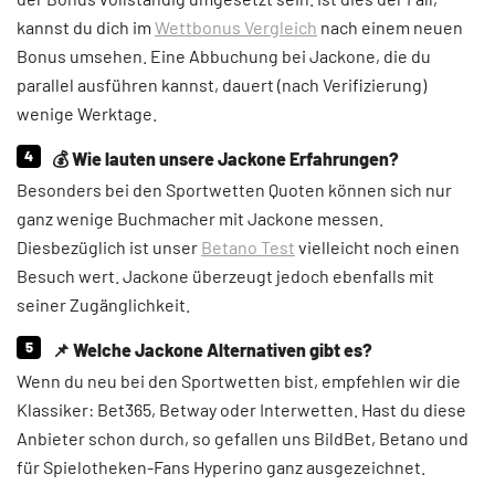
kannst du dich im
Wettbonus Vergleich
nach einem neuen
Bonus umsehen. Eine Abbuchung bei Jackone, die du
parallel ausführen kannst, dauert (nach Verifizierung)
wenige Werktage.
💰 Wie lauten unsere Jackone Erfahrungen?
Besonders bei den Sportwetten Quoten können sich nur
ganz wenige Buchmacher mit Jackone messen.
Diesbezüglich ist unser
Betano Test
vielleicht noch einen
Besuch wert. Jackone überzeugt jedoch ebenfalls mit
seiner Zugänglichkeit.
📌 Welche Jackone Alternativen gibt es?
Wenn du neu bei den Sportwetten bist, empfehlen wir die
Klassiker: Bet365, Betway oder Interwetten. Hast du diese
Anbieter schon durch, so gefallen uns BildBet, Betano und
für Spielotheken-Fans Hyperino ganz ausgezeichnet.