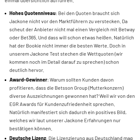
einmal übersichtlich aufführen.
Hohes Quotenniveau
: Bei den Quoten braucht sich
Jackone nicht vor den Marktführern zu verstecken. Da
scheut der Anbieter nicht mal einen Vergleich mit Betway
oder Bet365. Und dass will schon etwas heißen. Natürlich
hat der Bookie nicht immer die besten Werte. Doch in
unserem Jackone Test stechen die Wettquoten (wir
kommen noch im Detail darauf zu sprechen) schon
deutlich hervor.
Award-Gewinner
: Warum sollten Kunden davon
profitieren, dass die Betsson Group (Mutterkonzern)
diverse Auszeichnungen gewonnen hat? Weil wir von den
EGR Awards für Kundenzufriedenheit sprechen.
Natürlich manifestiert sich dadurch ein positives Bild,
welches wir laut unserer Jackone Erfahrungen nur
bestätigen können.
Deutsche Lizenz
: Die Lizenzierung aus Deutschland mag