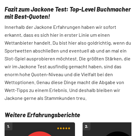
Fazit zum Jackone Test: Top-Level Buchmacher
mit Best-Quoten!
Innerhalb der Jackone Erfahrungen haben wir sofort
erkannt, dass es sich hier in erster Linie um einen
Wettanbieter handelt. Du bist hier also goldrichtig, wenn du
Sportwetten abschließen und eventuell ab und an mal ein
Slot-Spiel ausprobieren möchtest. Die größten Stärken, die
wir im Jackone Test ausfindig gemacht haben, sind das
enorm hohe Quoten-Niveau und die Vielfalt bei den
Wettoptionen. Genau diese Dinge macht die Abgabe von
Wett-Tipps zu einem Erlebnis. Und deshalb bleiben wir
Jackone gerne als Stammkunden treu.
Weitere Erfahrungsberichte
1.
2.