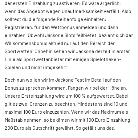
der ersten Einzahlung zu aktiveren. Es wäre ärgerlich,
wenn das Angebot wegen Unaufmerksamkeit verfällt. Also
solltest du die folgende Reihenfolge einhalten:
Registrieren, für den Wettbonus anmelden und dann
einzahlen. Obwohl Jackone Slots feilbietet, bezieht sich der
Willkommensbonus aktuell nur auf den Bereich der
Sportwetten. Ohnehin sehen wir Jackone derzeit in erster
Linie als Sportwettanbieter mit einigen Spielotheken-
Spielen und nicht umgekehrt.
Doch nun wollen wir im Jackone Test im Detail auf den
Bonus zu sprechen kommen. Fangen wir bei der Höhe an.
Unsere Ersteinzahlung wird um 100 % aufgewertet. Dabei
gilt es zwei Grenzen zu beachten. Mindestens sind 10 und
maximal 100 Euro einzuzahlen. Wenn wir das Maximum als
Maßstab nehmen, so bekämen wir mit 100 Euro Einzahlung
200 Euro als Gutschrift gewährt. So gefällt uns das.